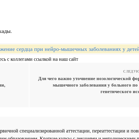
кады.
жение сердца при нейро-мышечных заболеваниях у дете
сь с коллегами ссылкой на наш сайт
СЛЕДУЮ
Для чего важно уточнение нозологической фо
ии,
мышечного заболевания у больного по 
генетического ис
 первичной специализированной аттестации, переаттестации и 
им образованием. Краткие курсы с лекциями и методическими 