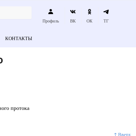
Профиль
ВК
ОК
ТГ
КОНТАКТЫ
о
ного протока
↑ Вверх