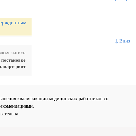
вержденным
↓ Вниз
ЩАЯ ЗАПИСЬ
 постановке
олиартериит
повышения квалификации медицинских работников со
рекомендациями.
зательна.