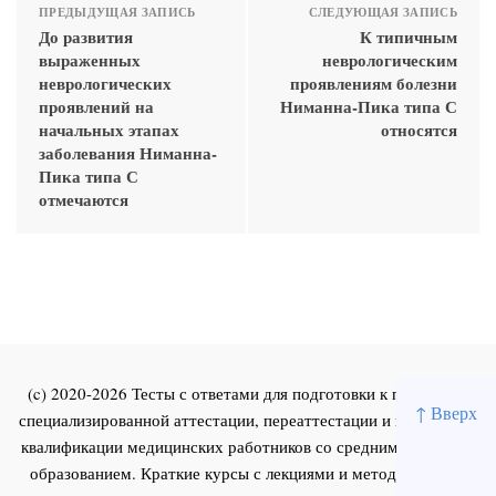
ПРЕДЫДУЩАЯ ЗАПИСЬ
СЛЕДУЮЩАЯ ЗАПИСЬ
До развития
К типичным
выраженных
неврологическим
неврологических
проявлениям болезни
проявлений на
Ниманна-Пика типа С
начальных этапах
относятся
заболевания Ниманна-
Пика типа С
отмечаются
(c) 2020-2026 Тесты с ответами для подготовки к первичной
↑ Вверх
специализированной аттестации, переаттестации и повышения
квалификации медицинских работников со средним и высшим
образованием. Краткие курсы с лекциями и методическими