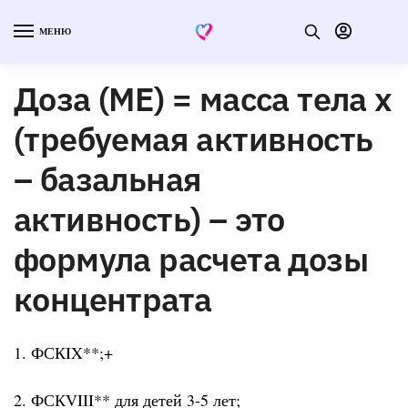
МЕНЮ
Доза (МЕ) = масса тела х
(требуемая активность
– базальная
активность) – это
формула расчета дозы
концентрата
1. ФСКIX**;+
2. ФСКVIII** для детей 3-5 лет;