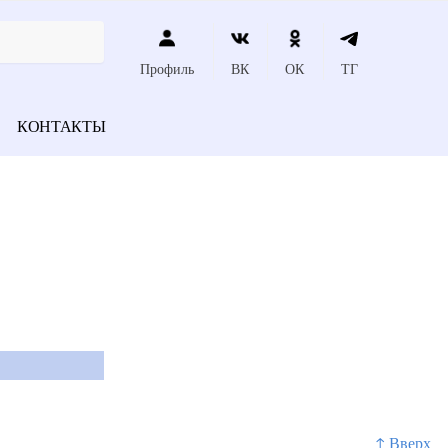
Профиль
ВК
ОК
ТГ
КОНТАКТЫ
↑ Вверх