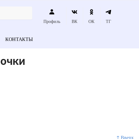
Профиль
ВК
ОК
ТГ
КОНТАКТЫ
лочки
↑ Вверх