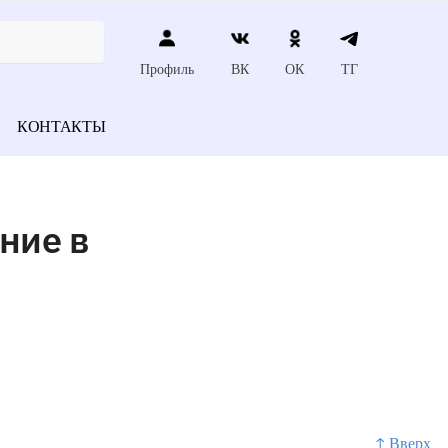
Профиль
ВК
ОК
ТГ
КОНТАКТЫ
ние в
↑ Вверх