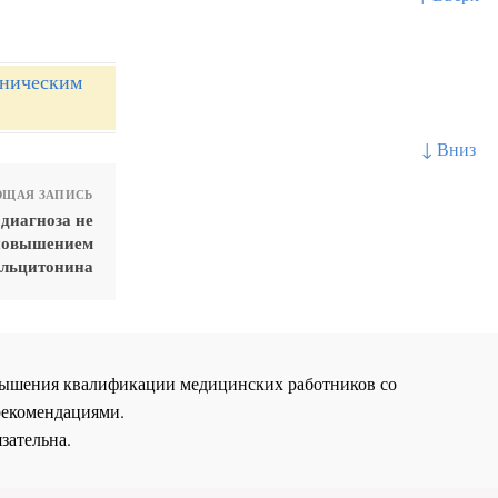
иническим
↓ Вниз
ЩАЯ ЗАПИСЬ
диагноза не
 повышением
альцитонина
повышения квалификации медицинских работников со
рекомендациями.
зательна.