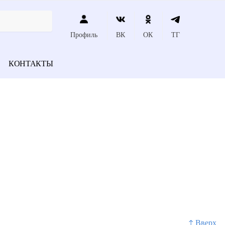
Профиль
ВК
ОК
ТГ
КОНТАКТЫ
↑ Вверх