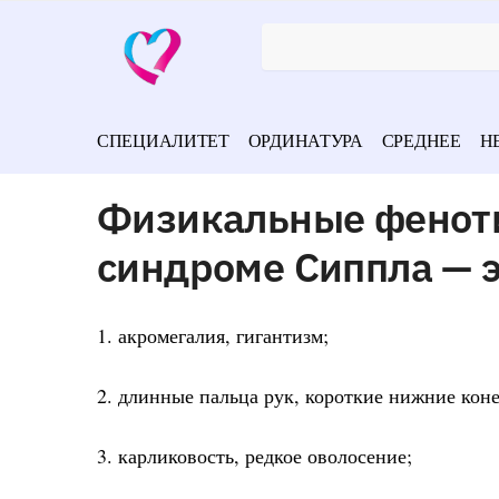
СПЕЦИАЛИТЕТ
ОРДИНАТУРА
СРЕДНЕЕ
Н
Физикальные феноти
синдроме Сиппла — 
1. акромегалия, гигантизм;
2. длинные пальца рук, короткие нижние кон
3. карликовость, редкое оволосение;