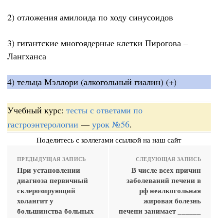
2) отложения амилоида по ходу синусоидов
3) гигантские многоядерные клетки Пирогова –
Лангханса
4) тельца Мэллори (алкогольный гиалин) (+)
Учебный курс:
тесты с ответами по
гастроэнтерологии
—
урок №56
.
Поделитесь с коллегами ссылкой на наш сайт
ПРЕДЫДУЩАЯ ЗАПИСЬ
СЛЕДУЮЩАЯ ЗАПИСЬ
При установлении
В числе всех причин
диагноза первичный
заболеваний печени в
склерозирующий
рф неалкогольная
холангит у
жировая болезнь
большинства больных
печени занимает ______