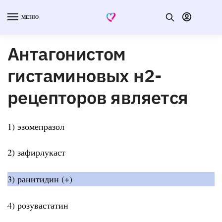
МЕНЮ
Антагонистом
гистаминовых н2-
рецепторов является
1) эзомепразол
2) зафирлукаст
3) ранитидин (+)
4) розувастатин