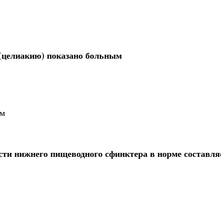
(целиакию) показано больным
ом
ти нижнего пищеводного сфинктера в норме составляе