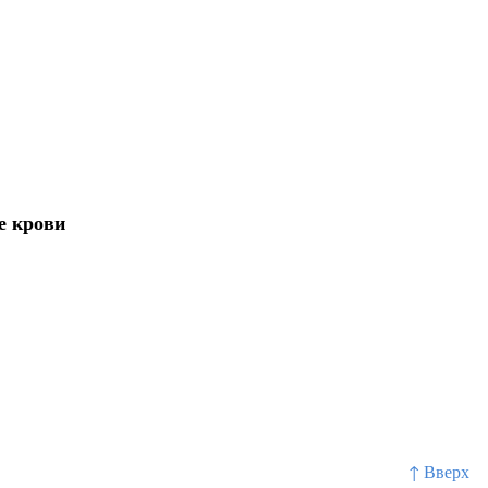
е крови
↑ Вверх