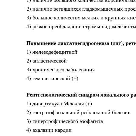
2) наличие ветвящихся гладкомышечных просл
3) большое количество мелких и крупных кис
4) резкое преобладание стромы над железист
Повышение лактатдегидрогеназа (лдг), ре
1) железодефицитной
2) апластической
3) хронического заболевания
4) гемолитической (+)
Рентгенологический синдром локального р
1) дивертикула Меккеля (+)
2) гастрэзофагиальной рефлюксной болезни
3) гипертрофического эзофагита
4) ахалазии кардии