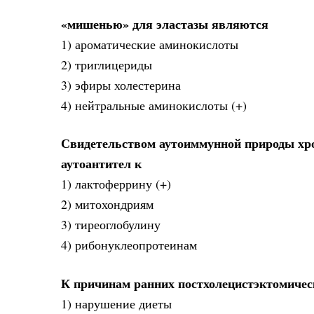
«мишенью» для эластазы являются
1) ароматические аминокислоты
2) триглицериды
3) эфиры холестерина
4) нейтральные аминокислоты (+)
Свидетельством аутоиммунной природы хро
аутоантител к
1) лактоферрину (+)
2) митохондриям
3) тиреоглобулину
4) рибонуклеопротеинам
К причинам ранних постхолецистэктомичес
1) нарушение диеты