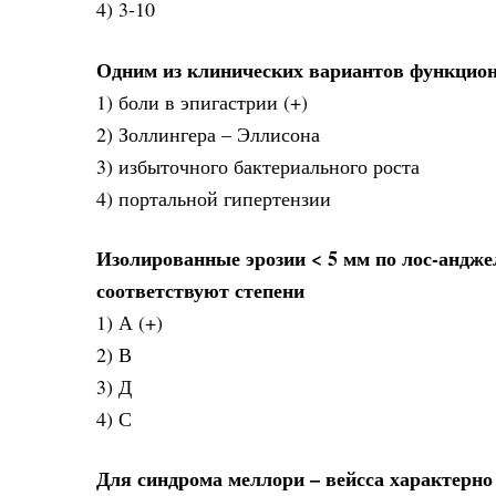
4) 3-10
Одним из клинических вариантов функцион
1) боли в эпигастрии (+)
2) Золлингера – Эллисона
3) избыточного бактериального роста
4) портальной гипертензии
Изолированные эрозии < 5 мм по лос-андж
соответствуют степени
1) А (+)
2) В
3) Д
4) С
Для синдрома меллори – вейсса характерно