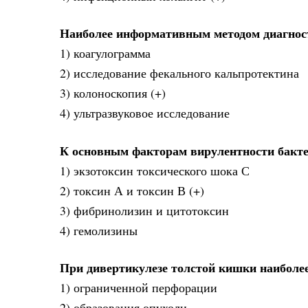
Наиболее информативным методом диагност
1) коагулограмма
2) исследование фекального кальпротектина
3) колоноскопия (+)
4) ультразвуковое исследование
К основным факторам вирулентности бактерии
1) экзотоксин токсического шока С
2) токсин А и токсин В (+)
3) фибринолизин и цитотоксин
4) гемолизины
При дивертикулезе толстой кишки наиболее
1) ограниченной перфорации
2) образования опухоли