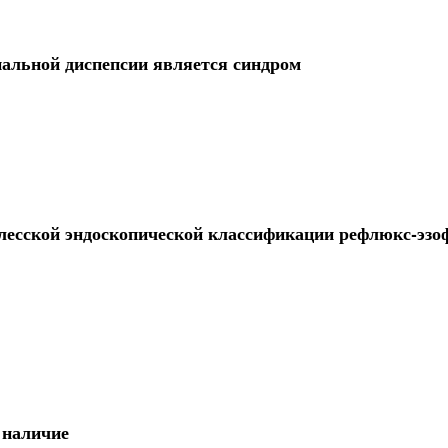
альной диспепсии является синдром
елесской эндоскопической классификации рефлюкс-эзо
 наличие