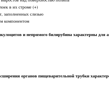
оек в их строме (+)
т, заполненных слизью
ым компонентом
тикулоцитов и непрямого билирубина характерны для 
асширения органов пищеварительной трубки характер