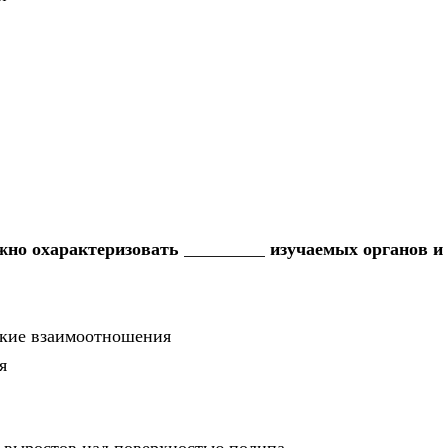
но охарактеризовать _________ изучаемых органов и
ские взаимоотношения
я
х выростов над поверхностью полипа