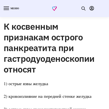
МЕНЮ
К косвенным
признакам острого
панкреатита при
гастродуоденоскопии
относят
1) острые язвы желудка
2) кровоизлияние на передней стенке желудка
3) острые язвы двенадцатиперстной кишки