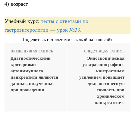
4) возраст
Учебный курс:
тесты с ответами по
гастроэнтерологии
—
урок №33
.
Поделитесь с коллегами ссылкой на наш сайт
ПРЕДЫДУЩАЯ ЗАПИСЬ
СЛЕДУЮЩАЯ ЗАПИСЬ
Диагностическими
Эндоскопическая
критериями
ультрасонография с
аутоиммунного
контрастным
панкреатита являются
усилением повышает
данные, полученные
диагностическую
при проведении
точность при
хроническом
панкреатите с