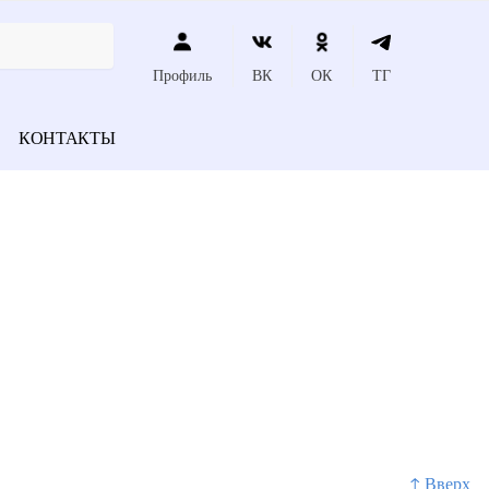
Профиль
ВК
ОК
ТГ
КОНТАКТЫ
↑ Вверх