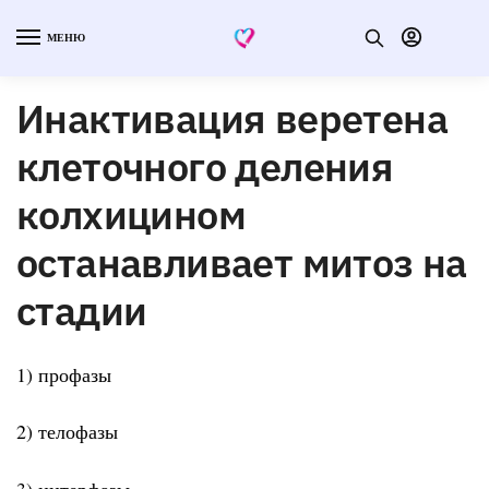
МЕНЮ
Инактивация веретена
клеточного деления
колхицином
останавливает митоз на
стадии
1) профазы
2) телофазы
3) интерфазы