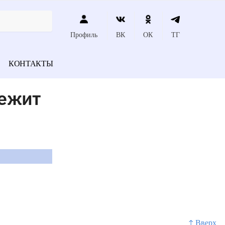
Профиль
ВК
ОК
ТГ
КОНТАКТЫ
лежит
↑ Вверх