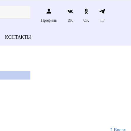
Профиль
ВК
ОК
ТГ
КОНТАКТЫ
↑ Вверх