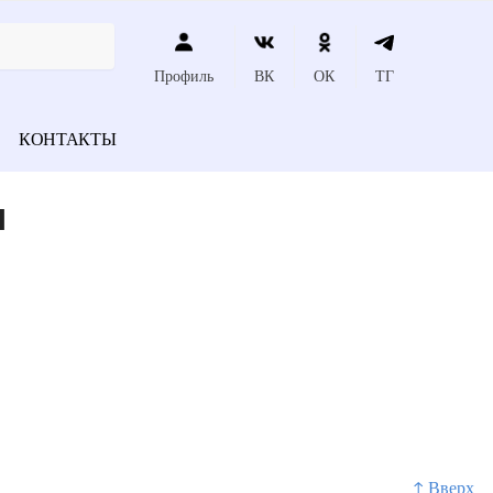
Профиль
ВК
ОК
ТГ
КОНТАКТЫ
я
↑ Вверх