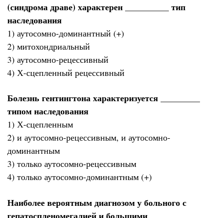
(синдрома драве) характерен __________ тип
наследования
1) аутосомно-доминантный (+)
2) митохондриальный
3) аутосомно-рецессивный
4) Х-сцепленный рецессивный
Болезнь гентингтона характеризуется _________
типом наследования
1) Х-сцепленным
2) и аутосомно-рецессивным, и аутосомно-
доминантным
3) только аутосомно-рецессивным
4) только аутосомно-доминантным (+)
Наиболее вероятным диагнозом у больного с
гепатоспленомегалией и большими