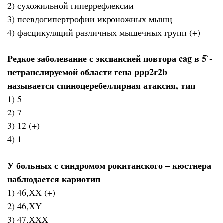
2) сухожильной гиперрефлексии
3) псевдогипертрофии икроножных мышц
4) фасцикуляций различных мышечных групп (+)
Редкое заболевание с экспансией повтора cag в 5`-
нетранслируемой области гена ppp2r2b
называется спиноцеребеллярная атаксия, тип
1) 5
2) 7
3) 12 (+)
4) 1
У больных с синдромом рокитанского – кюстнера
наблюдается кариотип
1) 46,ХX (+)
2) 46,ХY
3) 47,ХXX