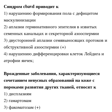
Синдром cbavd приводит к
1) нарушению формирования пола с дефицитом
маскулинизации
2) аплазии герминативного эпителия в извитых
семенных канальцах и секреторной азооспермии
3) двусторонней аплазии семявыносящих протоков и
обструктивной азооспермии (+)
4) нарушению дифференцировки клеток Лейдига и
атрофии яичек;
Врожденные заболевания, характеризующиеся
сочетанием невусных образований на коже с
пороками развития других тканей, относят к
1) дисплазиям
2) гамартомам
3) факоматозам (+)