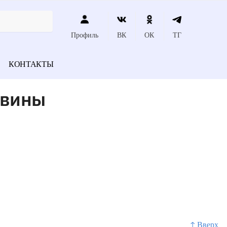
Профиль
ВК
ОК
ТГ
КОНТАКТЫ
евины
↑ Вверх