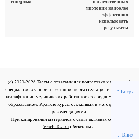
синдрома
наследственных
миотоний наиболее
эффективно
использовать
результаты
(c) 2020-2026 Тесты с ответами для подготовки к первичной
специализированной аттестации, переаттестации и повышения
↑ Вверх
квалификации медицинских работников со средним и высшим
образованием. Краткие курсы с лекциями и методическими
рекомендациями.
При копировании материалов с сайта активная ссылка на
Vrach-Test.ru
обязательна.
↓ Вниз