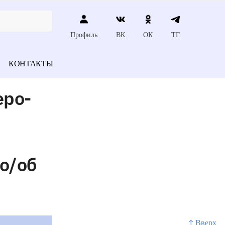
Профиль
ВК
ОК
ТГ
КОНТАКТЫ
еро-
о/об
↑ Вверх