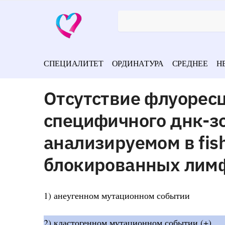
СПЕЦИАЛИТЕТ
ОРДИНАТУРА
СРЕДНЕЕ
Н
Отсутствие флуоресц
специфичного днк-з
анализируемом в fis
блокированных лимф
1) анеугенном мутационном событии
2) кластогенном мутационном событии (+)