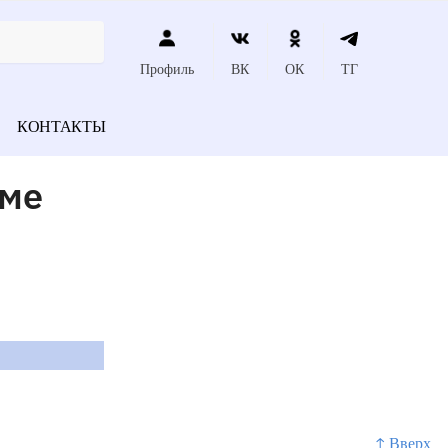
Профиль
ВК
ОК
ТГ
КОНТАКТЫ
оме
↑ Вверх