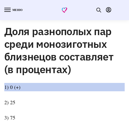
МЕНЮ
Доля разнополых пар
среди монозиготных
близнецов составляет
(в процентах)
1) 0 (+)
2) 25
3) 75