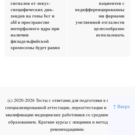
сигналов от локус-
пациентов с
специфических днк-
недифференцированны
зондов на гены bcr и
ми формами
abl в пространстве
умственной отсталости
интерфазного ядра при
целесообразно
наличии
использовать
филадельфийской
хромосомы будет равно
(c) 2020-2026 Тесты с ответами для подготовки к первичной
↑ Вверх
специализированной аттестации, переаттестации и повышения
квалификации медицинских работников со средним и высшим
образованием. Краткие курсы с лекциями и методическими
рекомендациями.