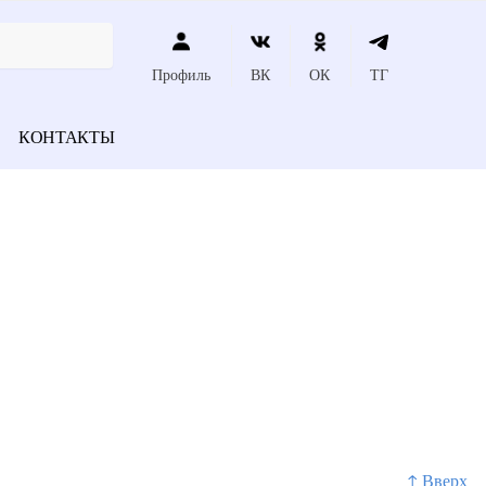
Профиль
ВК
ОК
ТГ
КОНТАКТЫ
↑ Вверх