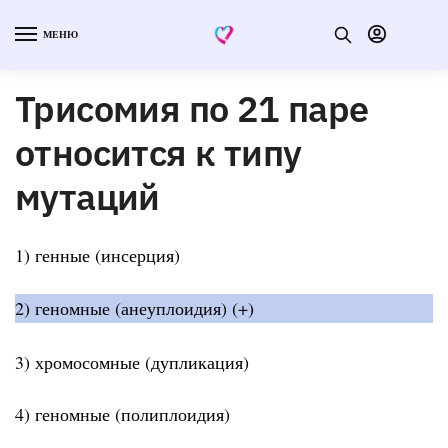
МЕНЮ
Трисомия по 21 паре
относится к типу
мутаций
1) генные (инсерция)
2) геномные (анеуплоидия) (+)
3) хромосомные (дупликация)
4) геномные (полиплоидия)