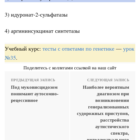
3) идуронат-2-сульфатазы
4) аргининсукцинат синтетазы
Учебный курс:
тесты с ответами по генетике
—
урок
№35
.
Поделитесь с коллегами ссылкой на наш сайт
ПРЕДЫДУЩАЯ ЗАПИСЬ
СЛЕДУЮЩАЯ ЗАПИСЬ
Под муковисцидозом
Наиболее вероятным
понимают аутосомно-
диагнозом при
рецессивное
возникновении
генерализованных
судорожных приступов,
расстройства
аутистического
спектра,
интеллектуального