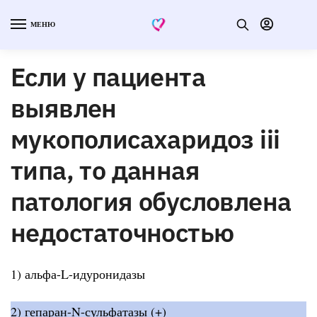
МЕНЮ
Если у пациента
выявлен
мукополисахаридоз iii
типа, то данная
патология обусловлена
недостаточностью
1) альфа-L-идуронидазы
2) гепаран-N-сульфатазы (+)