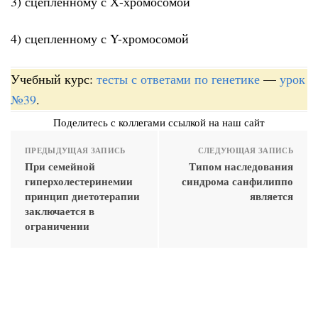
3) сцепленному с Х-хромосомой
4) сцепленному с Y-хромосомой
Учебный курс:
тесты с ответами по генетике
—
урок
№39
.
Поделитесь с коллегами ссылкой на наш сайт
ПРЕДЫДУЩАЯ ЗАПИСЬ
СЛЕДУЮЩАЯ ЗАПИСЬ
При семейной
Типом наследования
гиперхолестеринемии
синдрома санфилиппо
принцип диетотерапии
является
заключается в
ограничении