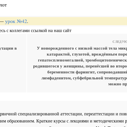
лот
—
урок №42
.
сь с коллегами ссылкой на наш сайт
СЛЕДУЮ
утации в
У новорожденного с низкой массой тела мик
катарактой, глухотой, врождённым поро
гепатоспленомегалией, тромбоцитопеническ
родившегося у женщины, перенёсшей во второ
беременности фарингит, сопроводавш
лимфаденитом, субфебрильной температур
можно п
 первичной специализированной аттестации, переаттестации и 
им образованием. Краткие курсы с лекциями и методическими 