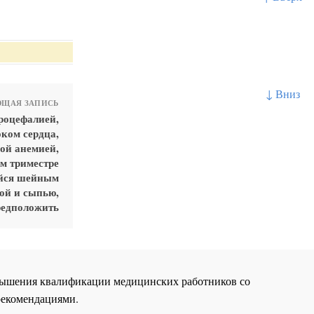
↓ Вниз
ЩАЯ ЗАПИСЬ
роцефалией,
ком сердца,
ой анемией,
м триместре
ийся шейным
ой и сыпью,
редположить
повышения квалификации медицинских работников со
рекомендациями.