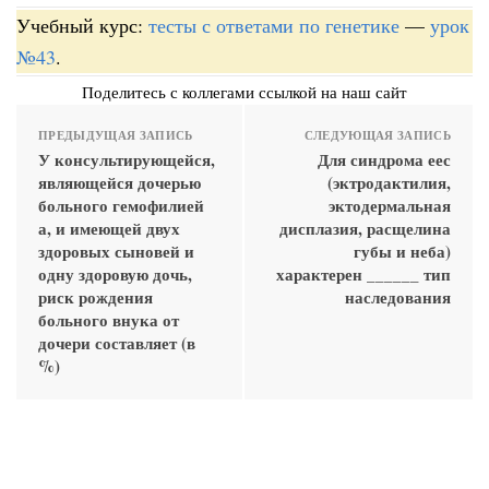
Учебный курс:
тесты с ответами по генетике
—
урок
№43
.
Поделитесь с коллегами ссылкой на наш сайт
ПРЕДЫДУЩАЯ ЗАПИСЬ
СЛЕДУЮЩАЯ ЗАПИСЬ
У консультирующейся,
Для синдрома еес
являющейся дочерью
(эктродактилия,
больного гемофилией
эктодермальная
а, и имеющей двух
дисплазия, расщелина
здоровых сыновей и
губы и неба)
одну здоровую дочь,
характерен ______ тип
риск рождения
наследования
больного внука от
дочери составляет (в
%)