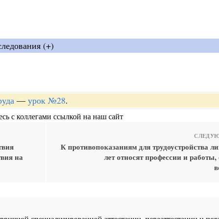
следования (+)
руда
—
урок №28
.
сь с коллегами ссылкой на наш сайт
СЛЕДУЮ
твия
К противопоказаниям для трудоустройства ли
твия на
лет относят профессии и работы,
в
 первичной специализированной аттестации, переаттестации и 