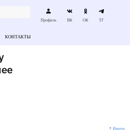
Профиль
ВК
ОК
ТГ
КОНТАКТЫ
у
нее
↑ Вверх