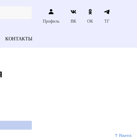
Профиль
ВК
ОК
ТГ
КОНТАКТЫ
я
↑ Вверх