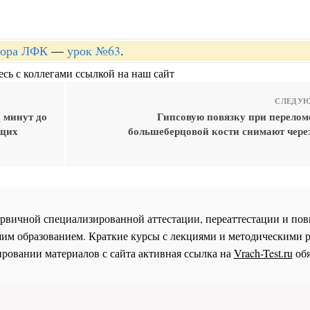
ктора ЛФК
—
урок №63
.
сь с коллегами ссылкой на наш сайт
СЛЕДУЮ
 минут до
Гипсовую повязку при перело
бщих
большеберцовой кости снимают через
 первичной специализированной аттестации, переаттестации и 
им образованием. Краткие курсы с лекциями и методическими 
ровании материалов с сайта активная ссылка на
Vrach-Test.ru
обя