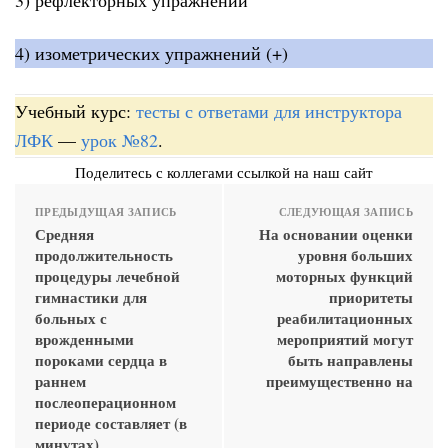
4) изометрических упражнений (+)
Учебный курс:
тесты с ответами для инструктора
ЛФК
—
урок №82
.
Поделитесь с коллегами ссылкой на наш сайт
ПРЕДЫДУЩАЯ ЗАПИСЬ
СЛЕДУЮЩАЯ ЗАПИСЬ
Средняя
На основании оценки
продолжительность
уровня больших
процедуры лечебной
моторных функций
гимнастики для
приоритеты
больных с
реабилитационных
врожденными
мероприятий могут
пороками сердца в
быть направлены
раннем
преимущественно на
послеоперационном
периоде составляет (в
минутах)