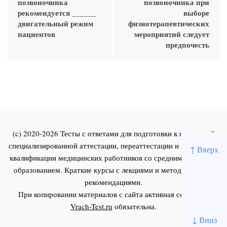
позвоночника
позвоночника при
рекомендуется ______
выборе
двигательный режим
физиотерапевтических
пациентов
мероприятий следует
предпочесть
(c) 2020-2026 Тесты с ответами для подготовки к первичной
специализированной аттестации, переаттестации и повышения
↑ Вверх
квалификации медицинских работников со средним и высшим
образованием. Краткие курсы с лекциями и методическими
рекомендациями.
При копировании материалов с сайта активная ссылка на
Vrach-Test.ru
обязательна.
↓ Вниз