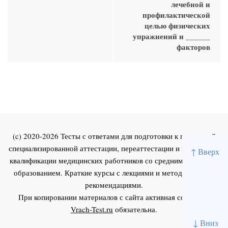
лечебной и
профилактической
целью физических
упражнений и ______
факторов
(c) 2020-2026 Тесты с ответами для подготовки к первичной
специализированной аттестации, переаттестации и повышения
↑ Вверх
квалификации медицинских работников со средним и высшим
образованием. Краткие курсы с лекциями и методическими
рекомендациями.
При копировании материалов с сайта активная ссылка на
Vrach-Test.ru
обязательна.
↓ Вниз