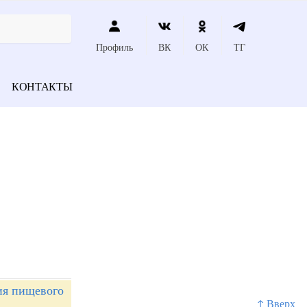
Профиль
ВК
ОК
ТГ
КОНТАКТЫ
ия пищевого
↑ Вверх