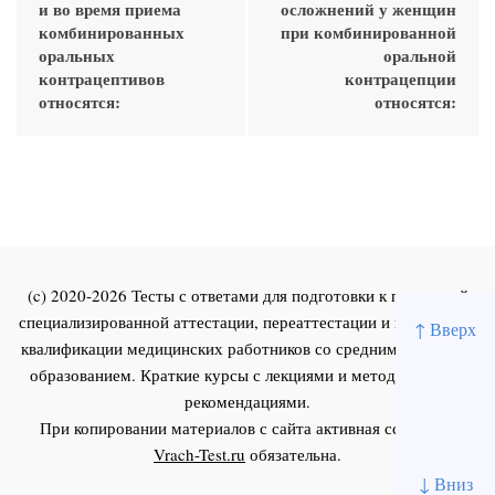
и во время приема
осложнений у женщин
комбинированных
при комбинированной
оральных
оральной
контрацептивов
контрацепции
относятся:
относятся:
(c) 2020-2026 Тесты с ответами для подготовки к первичной
специализированной аттестации, переаттестации и повышения
↑ Вверх
квалификации медицинских работников со средним и высшим
образованием. Краткие курсы с лекциями и методическими
рекомендациями.
При копировании материалов с сайта активная ссылка на
Vrach-Test.ru
обязательна.
↓ Вниз