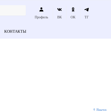
Профиль
ВК
ОК
ТГ
КОНТАКТЫ
и
↑ Вверх