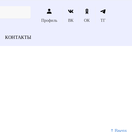
Профиль
ВК
ОК
ТГ
КОНТАКТЫ
↑ Вверх