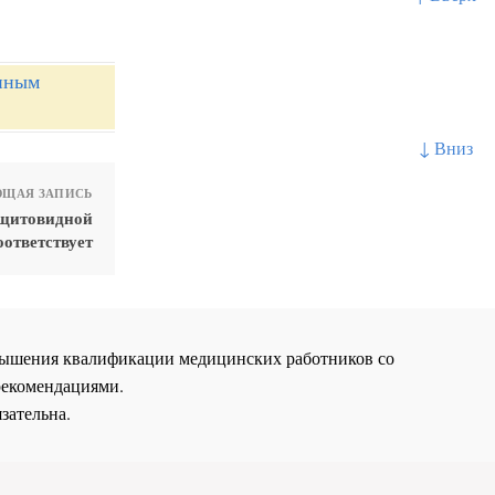
нным
↓ Вниз
ЩАЯ ЗАПИСЬ
 щитовидной
оответствует
повышения квалификации медицинских работников со
рекомендациями.
зательна.