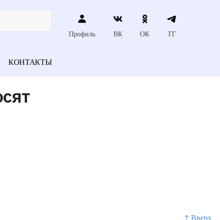
Профиль
ВК
ОК
ТГ
КОНТАКТЫ
осят
↑ Вверх