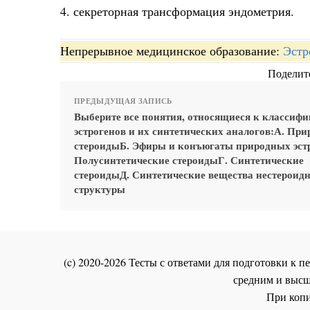
4. секреторная трансформация эндометрия.
Непрерывное медицинское образование:
Эстр
Поделите
ПРЕДЫДУЩАЯ ЗАПИСЬ
Выберите все понятия, относящиеся к классиф
эстрогенов и их синтетических аналогов:А. Пр
стероидыБ. Эфиры и конъюгаты природных эстр
Полусинтетические стероидыГ. Синтетические
стероидыД. Синтетические вещества нестероид
структуры
(c) 2020-2026 Тесты с ответами для подготовки к
средним и высш
При копи