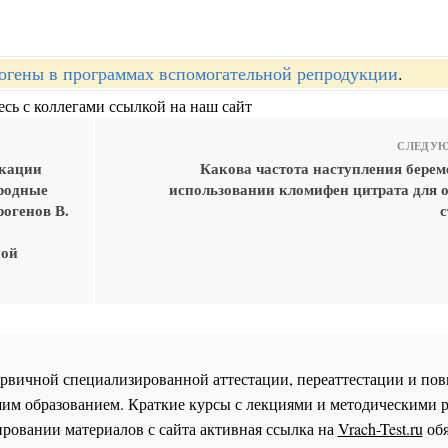
огены в программах вспомогательной репродукции
.
сь с коллегами ссылкой на наш сайт
СЛЕДУЮ
икации
Какова частота наступления берем
иродные
использовании кломифен цитрата для 
огенов В.
с
ной
 первичной специализированной аттестации, переаттестации и 
им образованием. Краткие курсы с лекциями и методическими 
ровании материалов с сайта активная ссылка на
Vrach-Test.ru
обя