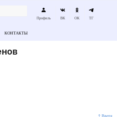
Профиль
ВК
ОК
ТГ
КОНТАКТЫ
енов
↑ Вверх