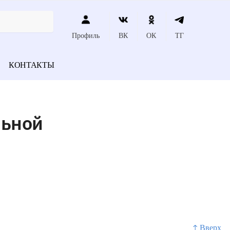
Профиль
ВК
ОК
ТГ
КОНТАКТЫ
и
льной
↑ Вверх