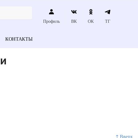
Профиль
ВК
ОК
ТГ
КОНТАКТЫ
ии
↑ Вверх