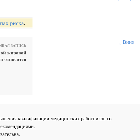
пах риска
.
↓ Вниз
ЩАЯ ЗАПИСЬ
ной жировой
ни относится
повышения квалификации медицинских работников со
рекомендациями.
зательна.