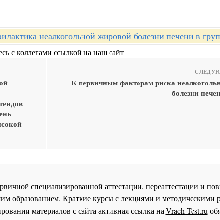
илактика неалкогольной жировой болезни печени в груп
сь с коллегами ссылкой на наш сайт
СЛЕДУЮ
ной
К первичным факторам риска неалкоголь
болезни пече
отеидов
чень
ысокой
 первичной специализированной аттестации, переаттестации и 
им образованием. Краткие курсы с лекциями и методическими 
ровании материалов с сайта активная ссылка на
Vrach-Test.ru
обя