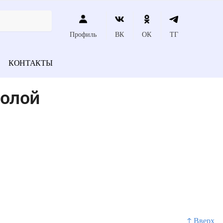
Профиль
ВК
ОК
ТГ
КОНТАКТЫ
полой
↑ Вверх