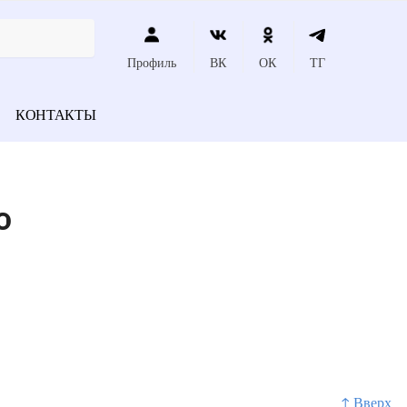
Профиль
ВК
ОК
ТГ
КОНТАКТЫ
о
↑ Вверх