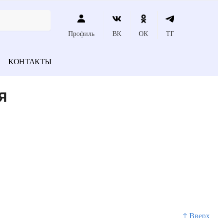
Профиль
ВК
ОК
ТГ
КОНТАКТЫ
я
↑ Вверх