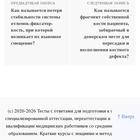
ПРЕДЫДУЩАЯ ЗАПИСЬ
СЛЕДУЮЩАЯ ЗАПИСЬ
Как называется потеря
Как называется
стабильности системы
фрагмент собственной
отломок-фиксатор-
кости пациента,
кость, при которой
забираемый в
возникает их взаимное
донорском месте для
смещение?
пересадки и
восполнения костного
дефекта?
(c) 2020-2026 Тесты с ответами для подготовки к первичной
↑ Вверх
специализированной аттестации, переаттестации и повышения
квалификации медицинских работников со средним и высшим
образованием. Краткие курсы с лекциями и методическими