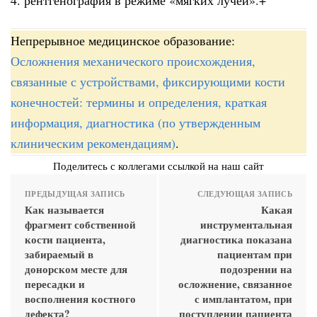
4. рентгенография в режиме «мягких лучей».+
Непрерывное медицинское образование:
Осложнения механического происхождения,
связанные с устройствами, фиксирующими кости
конечностей: термины и определения, краткая
информация, диагностика (по утвержденным
клиническим рекомендациям)
.
Поделитесь с коллегами ссылкой на наш сайт
ПРЕДЫДУЩАЯ ЗАПИСЬ
СЛЕДУЮЩАЯ ЗАПИСЬ
Как называется
Какая
фрагмент собственной
инструментальная
кости пациента,
диагностика показана
забираемый в
пациентам при
донорском месте для
подозрении на
пересадки и
осложнение, связанное
восполнения костного
с имплантатом, при
дефекта?
поступлении пациента